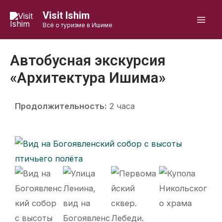
Перейти
Mai
Visit Ishim
к
Всё о туризме в Ишиме
Men
содержимому
Автобусная экскурсия
«Архитектура Ишима»
Продолжительность:
2 часа