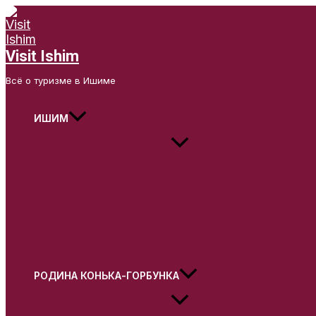
Переключатель
Переключатель
Переключатель
Переключатель
Переключатель
Перейти
меню
меню
меню
меню
меню
к
содержимому
Visit Ishim
Всё о туризме в Ишиме
ИШИМ
РОДИНА КОНЬКА-ГОРБУНКА